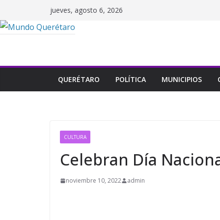
Saltar
jueves, agosto 6, 2026
al
contenido
QUERÉTARO
POLÍTICA
MUNICIPIOS
CULTURA
Celebran Día Naciona
noviembre 10, 2022
admin