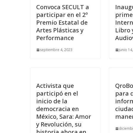
Convoca SECULT a
Inaug
participar en el 2º
prime
Premio Estatal de
Intern
Artes Plásticas y
Libro
Performance
Audio
septiembre 4, 2023
junio 14
Activista que
QroBot
participó en el
para 
inicio de la
infor
democracia en
ciuda
México, Sara: Amor
maner
y Revolución, su
diciembr
historia ahora en