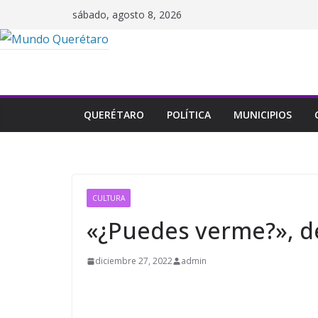
Saltar
sábado, agosto 8, 2026
al
contenido
QUERÉTARO
POLÍTICA
MUNICIPIOS
CULTURA
«¿Puedes verme?», d
diciembre 27, 2022
admin