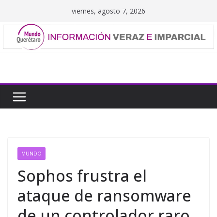
Saltar
viernes, agosto 7, 2026
al
contenido
MUNDO
Sophos frustra el
ataque de ransomware
de un controlador raro