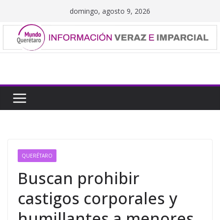
Saltar
domingo, agosto 9, 2026
al
contenido
QUERÉTARO
Buscan prohibir
castigos corporales y
humillantes a menores