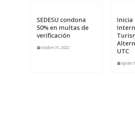
SEDESU condona
Inici
50% en multas de
Inter
verificación
Turis
Altern
octubre 31, 2022
UTC
agosto 