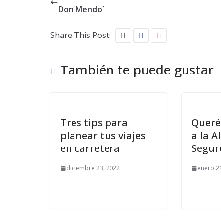
Don Mendo´
Share This Post:
También te puede gustar
Tres tips para
Queré
planear tus viajes
a la A
en carretera
Segur
diciembre 23, 2022
enero 2