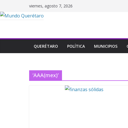
Saltar
viernes, agosto 7, 2026
al
contenido
QUERÉTARO
POLÍTICA
MUNICIPIOS
‘AAA(mex)’