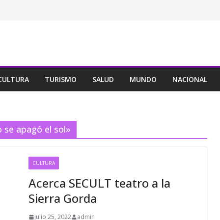
CULTURA
TURISMO
SALUD
MUNDO
NACIONAL
o se apagó el sol»
CULTURA
Acerca SECULT teatro a la
Sierra Gorda
julio 25, 2022
admin