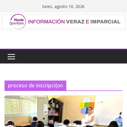
Saltar
lunes, agosto 10, 2026
al
contenido
proceso de inscripci{on