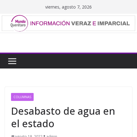
Saltar
viernes, agosto 7, 2026
al
contenido
COLUMNAS
Desabasto de agua en
el estado
agosto 18, 2022
admin