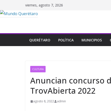
Saltar
viernes, agosto 7, 2026
al
contenido
QUERÉTARO
POLÍTICA
MUNICIPIOS
CULTURA
Anuncian concurso d
TrovAbierta 2022
agosto 8, 2022
admin