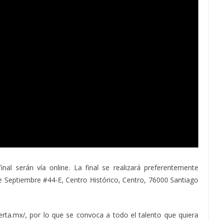
inal serán vía online. La final se realizará preferentemente
de Septiembre #44-E, Centro Histórico, Centro, 76000 Santiago
ierta.mx/, por lo que se convoca a todo el talento que quiera