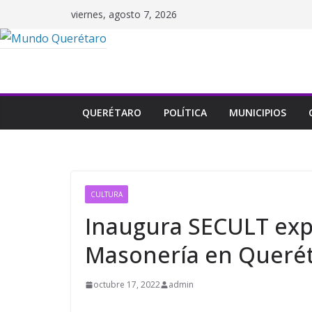
Saltar
viernes, agosto 7, 2026
al
contenido
QUERÉTARO
POLÍTICA
MUNICIPIOS
CULTURA
Inaugura SECULT exp
Masonería en Queré
octubre 17, 2022
admin