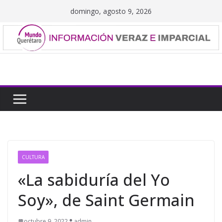
Saltar
domingo, agosto 9, 2026
al
contenido
CULTURA
«La sabiduría del Yo
Soy», de Saint Germain
octubre 9, 2022
admin