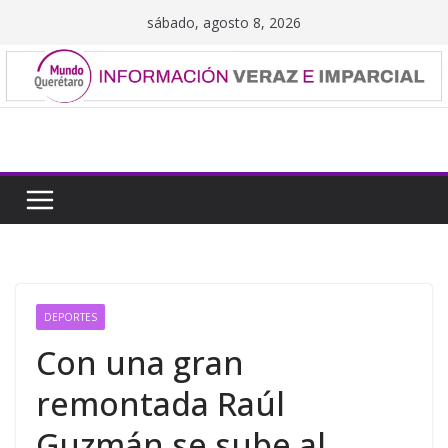
Saltar
sábado, agosto 8, 2026
al
contenido
DEPORTES
Con una gran
remontada Raúl
Guzmán se sube al