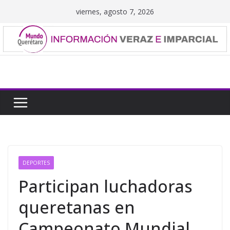
Saltar
viernes, agosto 7, 2026
al
contenido
DEPORTES
Participan luchadoras
queretanas en
Campeonato Mundial