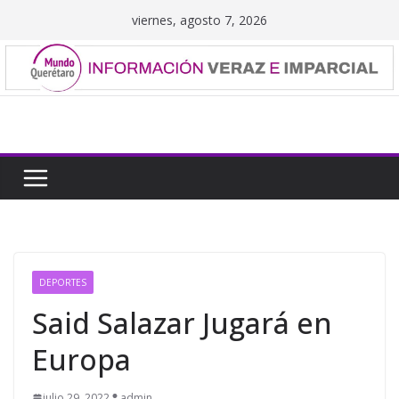
Saltar
viernes, agosto 7, 2026
al
contenido
DEPORTES
Said Salazar Jugará en
Europa
julio 29, 2022
admin