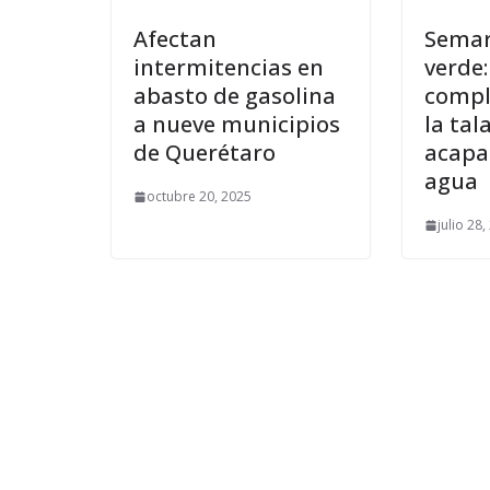
Afectan
Semar
intermitencias en
verde:
abasto de gasolina
compl
a nueve municipios
la tal
de Querétaro
acapa
agua
octubre 20, 2025
julio 28