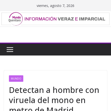
Saltar
viernes, agosto 7, 2026
al
contenido
MUNDO
Detectan a hombre con
viruela del mono en
metro de Madrid