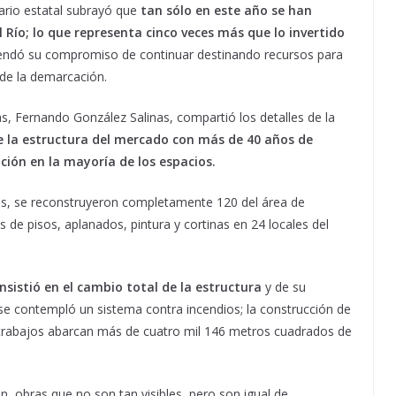
ario estatal subrayó que
tan sólo en este año se han
l Río; lo que representa cinco veces más que lo invertido
endó su compromiso de continuar destinando recursos para
 de la demarcación.
as, Fernando González Salinas, compartió los detalles de la
e la estructura del mercado con más de 40 años de
ción en la mayoría de los espacios.
es, se reconstruyeron completamente 120 del área de
de pisos, aplanados, pintura y cortinas en 24 locales del
onsistió en el cambio total de la estructura
y de su
 se contempló un sistema contra incendios; la construcción de
s trabajos abarcan más de cuatro mil 146 metros cuadrados de
n obras que no son tan visibles, pero son igual de