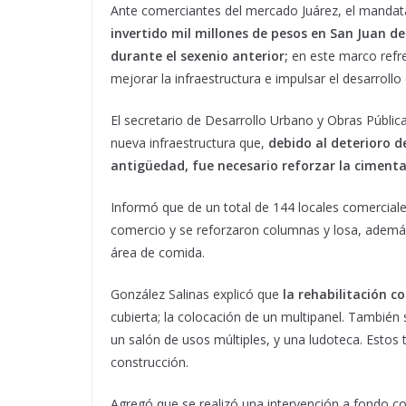
Ante comerciantes del mercado Juárez, el mandat
invertido mil millones de pesos en San Juan de
durante el sexenio anterior;
en este marco refr
mejorar la infraestructura e impulsar el desarrollo
El secretario de Desarrollo Urbano y Obras Públic
nueva infraestructura que,
debido al deterioro d
antigüedad, fue necesario reforzar la cimenta
Informó que de un total de 144 locales comercial
comercio y se reforzaron columnas y losa, además 
área de comida.
González Salinas explicó que
la rehabilitación c
cubierta; la colocación de un multipanel. También
un salón de usos múltiples, y una ludoteca. Esto
construcción.
Agregó que se realizó una intervención a fondo co