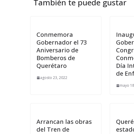
También te puede gustar
Conmemora
Inaug
Gobernador el 73
Gober
Aniversario de
Congr
Bomberos de
Conme
Querétaro
Día In
de En
agosto 23, 2022
mayo 18
Arrancan las obras
Queré
del Tren de
estado