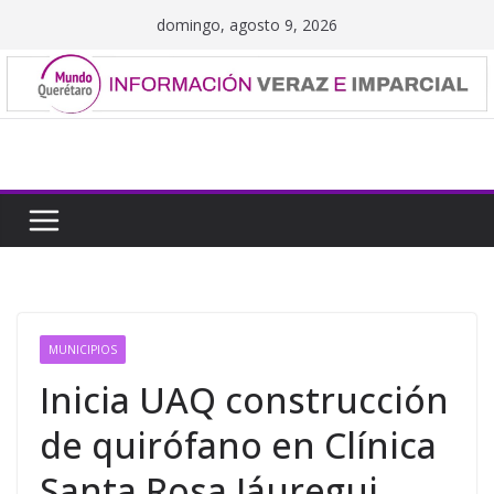
Saltar
domingo, agosto 9, 2026
al
contenido
MUNICIPIOS
Inicia UAQ construcción
de quirófano en Clínica
Santa Rosa Jáuregui