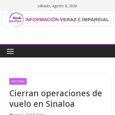
Saltar
sábado, agosto 8, 2026
al
contenido
NACIONAL
Cierran operaciones de
vuelo en Sinaloa
enero 5, 2023
admin