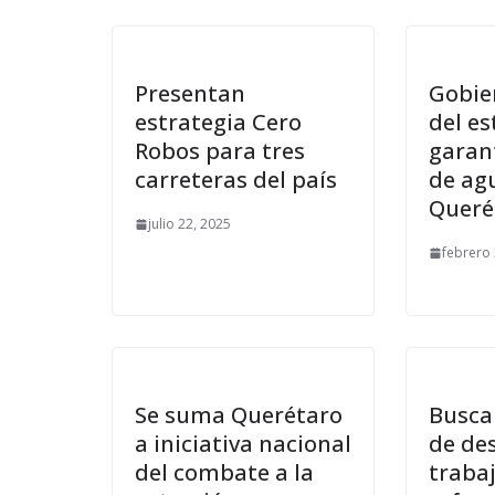
Presentan
Gobie
estrategia Cero
del e
Robos para tres
garan
carreteras del país
de ag
Queré
julio 22, 2025
febrero 
Se suma Querétaro
Busca
a iniciativa nacional
de des
del combate a la
traba