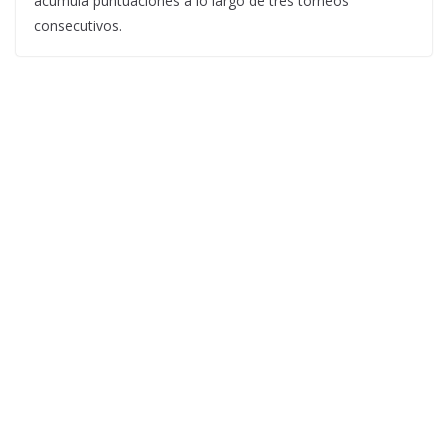
acumula puntuaciones a lo largo de tres torneos
consecutivos.