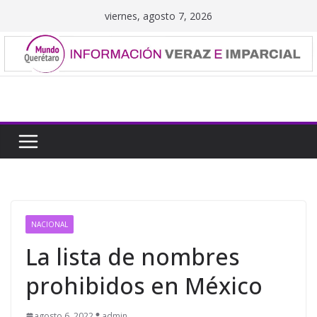
Saltar
viernes, agosto 7, 2026
al
contenido
NACIONAL
La lista de nombres
prohibidos en México
agosto 6, 2022
admin