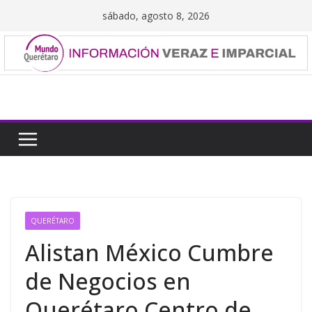
Saltar
sábado, agosto 8, 2026
al
contenido
QUERÉTARO
Alistan México Cumbre
de Negocios en
Querétaro Centro de