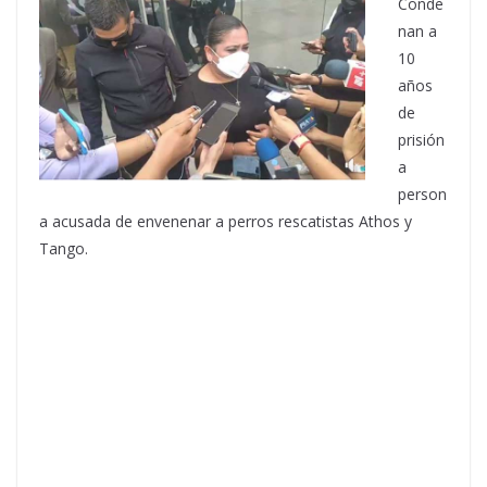
Conde
nan a
10
años
de
prisión
a
person
a acusada de envenenar a perros rescatistas Athos y
Tango.