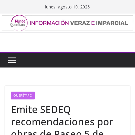
Saltar
lunes, agosto 10, 2026
al
contenido
QUERÉTARO
Emite SEDEQ
recomendaciones por
obras de Paseo 5 de