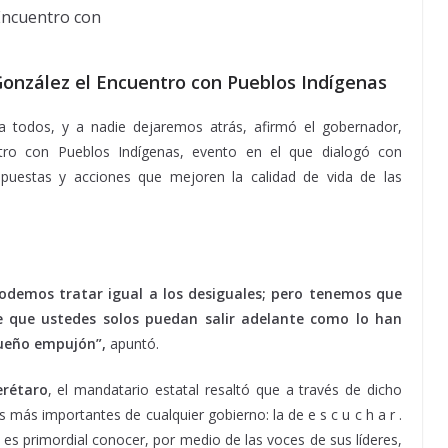
González el Encuentro con Pueblos Indígenas
 todos, y a nadie dejaremos atrás, afirmó el gobernador,
entro con Pueblos Indígenas, evento en el que dialogó con
opuestas y acciones que mejoren la calidad de vida de las
cuentro con, Encuentro con, Encuentro con
demos tratar igual a los desiguales; pero tenemos que
 que ustedes solos puedan salir adelante como lo han
ueño empujón”,
apuntó.
erétaro
, el mandatario estatal resaltó que a través de dicho
s más importantes de cualquier gobierno: la de e s c u c h a r .
es primordial conocer, por medio de las voces de sus líderes,