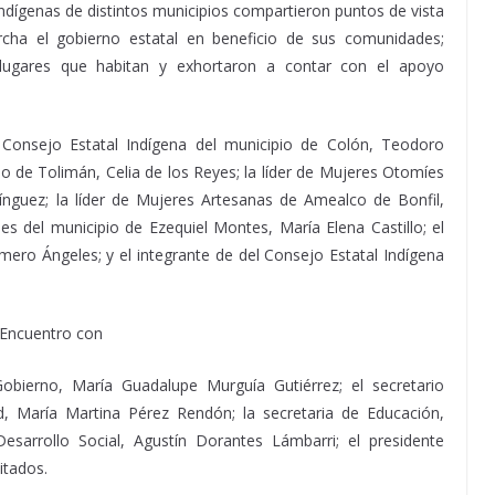
indígenas de distintos municipios compartieron puntos de vista
cha el gobierno estatal en beneficio de sus comunidades;
s lugares que habitan y exhortaron a contar con el apoyo
 Consejo Estatal Indígena del municipio de Colón, Teodoro
io de Tolimán, Celia de los Reyes; la líder de Mujeres Otomíes
nguez; la líder de Mujeres Artesanas de Amealco de Bonfil,
les del municipio de Ezequiel Montes, María Elena Castillo; el
ero Ángeles; y el integrante de del Consejo Estatal Indígena
bierno, María Guadalupe Murguía Gutiérrez; el secretario
lud, María Martina Pérez Rendón; la secretaria de Educación,
sarrollo Social, Agustín Dorantes Lámbarri; el presidente
itados.