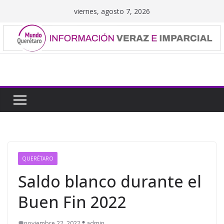
Saltar
viernes, agosto 7, 2026
al
contenido
QUERÉTARO
Saldo blanco durante el
Buen Fin 2022
noviembre 22, 2022
admin