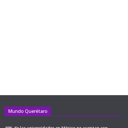
Mundo Querétaro
49% de las universidades en México no cuentan con