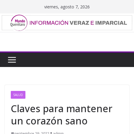
Saltar
viernes, agosto 7, 2026
al
contenido
SALUD
Claves para mantener
un corazón sano
septiembre 29, 2022
admin