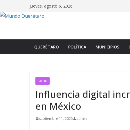
Saltar
jueves, agosto 6, 2026
al
contenido
QUERÉTARO
POLÍTICA
MUNICIPIOS
SALUD
Influencia digital in
en México
septiembre 11, 2025
admin