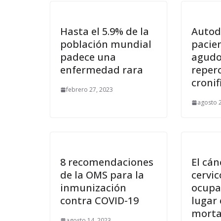
Hasta el 5.9% de la
Autod
población mundial
pacie
padece una
agudo
enfermedad rara
reperc
cronif
febrero 27, 2023
agosto 
8 recomendaciones
El cán
de la OMS para la
cervi
inmunización
ocupa
contra COVID-19
lugar
morta
agosto 14, 2023