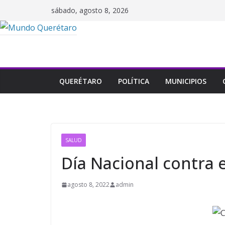
Saltar
sábado, agosto 8, 2026
al
contenido
QUERÉTARO
POLÍTICA
MUNICIPIOS
SALUD
Día Nacional contra 
agosto 8, 2022
admin