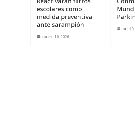
Reactivarán filtros
Conme
escolares como
Mundi
medida preventiva
Parki
ante sarampión
abril 10
febrero 16, 2026