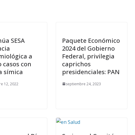
núa SESA
Paquete Económico
ncia
2024 del Gobierno
miológica a
Federal, privilegia
o casos con
caprichos
a símica
presidenciales: PAN
re 12, 2022
septiembre 24, 2023