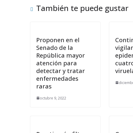
También te puede gustar
Proponen en el
Conti
Senado de la
vigila
República mayor
epide
atención para
cuatr
detectar y tratar
viruel
enfermedades
diciemb
raras
octubre 9, 2022