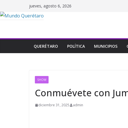
Saltar
jueves, agosto 6, 2026
al
contenido
QUERÉTARO
POLÍTICA
MUNICIPIOS
SHOW
Conmuévete con Ju
diciembre 31, 2025
admin