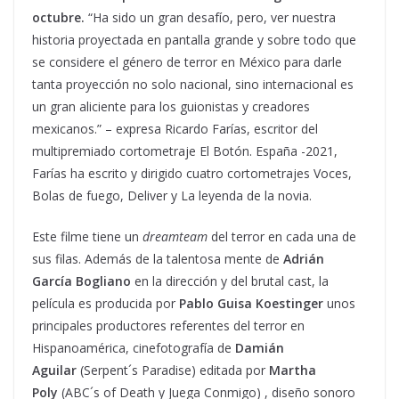
octubre.
“Ha sido un gran desafío, pero, ver nuestra
historia proyectada en pantalla grande y sobre todo que
se considere el género de terror en México para darle
tanta proyección no solo nacional, sino internacional es
un gran aliciente para los guionistas y creadores
mexicanos.” – expresa Ricardo Farías, escritor del
multipremiado cortometraje El Botón. España -2021,
Farías ha escrito y dirigido cuatro cortometrajes Voces,
Bolas de fuego, Deliver y La leyenda de la novia.
Este filme tiene un
dreamteam
del terror en cada una de
sus filas. Además de la talentosa mente de
Adrián
García Bogliano
en la dirección y del brutal cast, la
película es producida por
Pablo Guisa Koestinger
unos
principales productores referentes del terror en
Hispanoamérica, cinefotografía de
Damián
Aguilar
(Serpent´s Paradise) editada por
Martha
Poly
(ABC´s of Death y Juega Conmigo)
, diseño sonoro