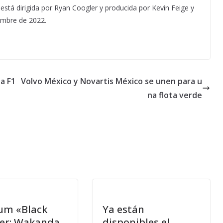
 está dirigida por Ryan Coogler y producida por Kevin Feige y
embre de 2022.
la F1
Volvo México y Novartis México se unen para u
na flota verde
bum «Black
Ya están
er: Wakanda
disponibles el