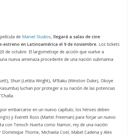
 película
de
Marvel Studios
,
llegará a salas de cine
re-estreno en Latinoamérica el 9 de noviembre.
Los tickets
l 20 de octubre. El largometraje de acción que vuelve a
e una nueva amenaza procedente de una nación submarina
ett), Shuri (Letitia Wright), M’Baku (Winston Duke), Okoye
e Kasumba) luchan por proteger a su nación de las potencias
’Challa.
 por embarcarse en un nuevo capítulo, los héroes deben
ng’o) y Everett Ross (Martin Freeman) para forjar un nuevo
enta con Tenoch Huerta como Namor, rey de una nación
r Dominique Thorne, Michaela Coel, Mabel Cadena y Alex