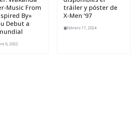
er-Music From
tráiler y póster de
nspired By»
X-Men ’97
su Debut a
febrero 17, 2024
 mundial
re 6, 2022