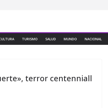
CULTURA
TURISMO
SALUD
MUNDO
NACIONAL
rte», terror centenniall