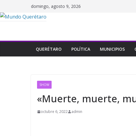
Saltar
domingo, agosto 9, 2026
al
contenido
QUERÉTARO
POLÍTICA
MUNICIPIOS
SHOW
«Muerte, muerte, mue
octubre 6, 2022
admin