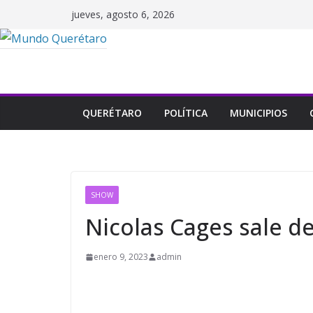
Saltar
jueves, agosto 6, 2026
al
contenido
QUERÉTARO
POLÍTICA
MUNICIPIOS
SHOW
Nicolas Cages sale d
enero 9, 2023
admin