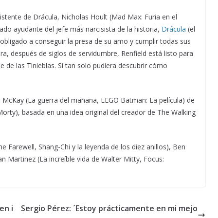
istente de Drácula, Nicholas Hoult (Mad Max: Furia en el
ado ayudante del jefe más narcisista de la historia,
Drácula
(el
obligado a conseguir la presa de su amo y cumplir todas sus
a, después de siglos de servidumbre, Renfield está listo para
pe de las Tinieblas. Si tan solo pudiera descubrir cómo
ris McKay (La guerra del mañana, LEGO Batman: La película) de
Morty), basada en una idea original del creador de The Walking
 Farewell, Shang-Chi y la leyenda de los diez anillos), Ben
an Martinez (La increíble vida de Walter Mitty, Focus:
en i
Sergio Pérez: ´Estoy prácticamente en mi mejo