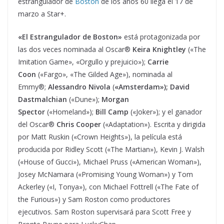
estrangulador de
Boston
de los años 60 llega el 17 de
marzo a Star+.
«El Estrangulador de Boston»
está protagonizada por
las dos veces nominada al Oscar®
Keira Knightley
(«The
Imitation Game», «Orgullo y prejuicio»);
Carrie
Coon
(«Fargo», «The Gilded Age»), nominada al
Emmy®;
Alessandro Nivola
(
«Amsterdam»); David
Dastmalchian
(«Dune»);
Morgan
Spector
(«Homeland»);
Bill Camp
(«Joker»); y el ganador
del Oscar®
Chris Cooper
(«Adaptation»). Escrita y dirigida
por Matt Ruskin («Crown Heights»), la película está
producida por Ridley Scott («The Martian»), Kevin J. Walsh
(«House of Gucci»), Michael Pruss («American Woman»),
Josey McNamara («Promising Young Woman») y Tom
Ackerley («I, Tonya»), con Michael Fottrell («The Fate of
the Furious») y Sam Roston como productores
ejecutivos. Sam Roston supervisará para Scott Free y