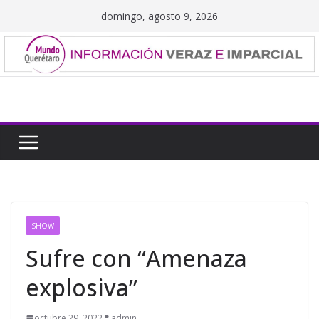
Saltar
domingo, agosto 9, 2026
al
contenido
SHOW
Sufre con “Amenaza
explosiva”
octubre 29, 2022
admin