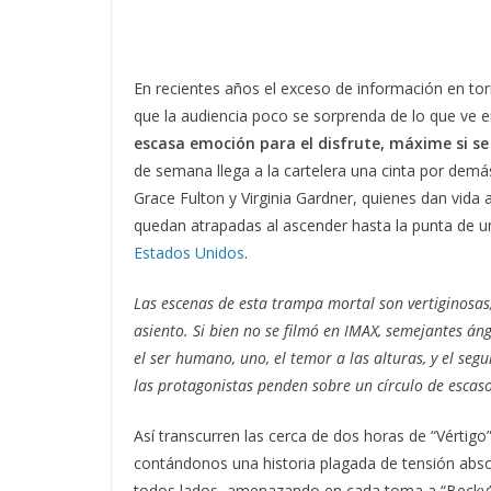
En recientes años el exceso de información en tor
que la audiencia poco se sorprenda de lo que ve e
escasa emoción para el disfrute, máxime si se
de semana llega a la cartelera una cinta por demá
Grace Fulton y Virginia Gardner, quienes dan vida 
quedan atrapadas al ascender hasta la punta de u
Estados Unidos
.
Las escenas de esta trampa mortal son vertiginosas
asiento. Si bien no se filmó en IMAX, semejantes án
el ser humano, uno, el temor a las alturas, y el seg
las protagonistas penden sobre un círculo de escas
Así transcurren las cerca de dos horas de “Vértigo
contándonos una historia plagada de tensión absolu
todos lados, amenazando en cada toma a “Becky” y 