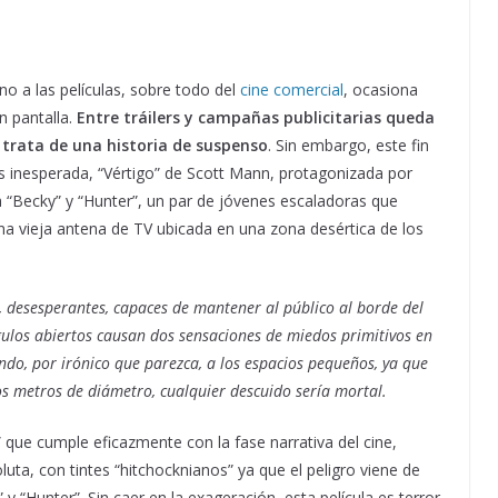
no a las películas, sobre todo del
cine comercial
, ocasiona
n pantalla.
Entre tráilers y campañas publicitarias queda
 trata de una historia de suspenso
. Sin embargo, este fin
s inesperada, “Vértigo” de Scott Mann, protagonizada por
a “Becky” y “Hunter”, un par de jóvenes escaladoras que
na vieja antena de TV ubicada en una zona desértica de los
, desesperantes, capaces de mantener al público al borde del
gulos abiertos causan dos sensaciones de miedos primitivos en
undo, por irónico que parezca, a los espacios pequeños, ya que
os metros de diámetro, cualquier descuido sería mortal.
” que cumple eficazmente con la fase narrativa del cine,
ta, con tintes “hitchocknianos” ya que el peligro viene de
“Hunter”. Sin caer en la exageración, esta película es terror