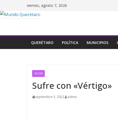
Saltar
viernes, agosto 7, 2026
al
contenido
QUERÉTARO
POLÍTICA
MUNICIPIOS
SHOW
Sufre con «Vértigo»
septiembre 5, 2022
admin