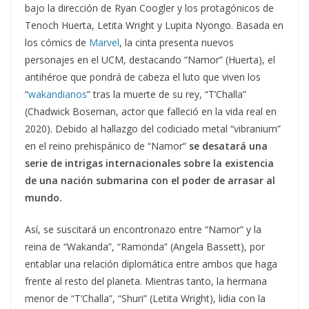
bajo la dirección de Ryan Coogler y los protagónicos de
Tenoch Huerta, Letita Wright y Lupita Nyongo. Basada en
los cómics de
Marvel
, la cinta presenta nuevos
personajes en el UCM, destacando “Namor” (Huerta), el
antihéroe que pondrá de cabeza el luto que viven los
“
wakandianos
” tras la muerte de su rey, “T’Challa”
(Chadwick Boseman, actor que falleció en la vida real en
2020). Debido al hallazgo del codiciado metal “vibranium”
en el reino prehispánico de “Namor”
se desatará una
serie de intrigas internacionales sobre la existencia
de una nación submarina con el poder de arrasar al
mundo.
Así, se suscitará un encontronazo entre “Namor” y la
reina de “Wakanda”, “Ramonda” (Angela Bassett), por
entablar una relación diplomática entre ambos que haga
frente al resto del planeta. Mientras tanto, la hermana
menor de “T’Challa”, “Shuri” (Letita Wright), lidia con la