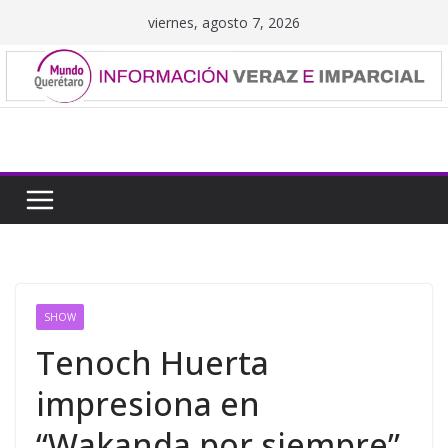
Saltar
viernes, agosto 7, 2026
al
contenido
SHOW
Tenoch Huerta
impresiona en
“Wakanda por siempre”