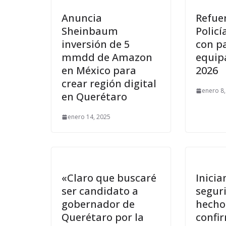
Anuncia
Refuer
Sheinbaum
Polic
inversión de 5
con pa
mmdd de Amazon
equip
en México para
2026
crear región digital
enero 8,
en Querétaro
enero 14, 2025
«Claro que buscaré
Inicia
ser candidato a
segur
gobernador de
hechos
Querétaro por la
confi