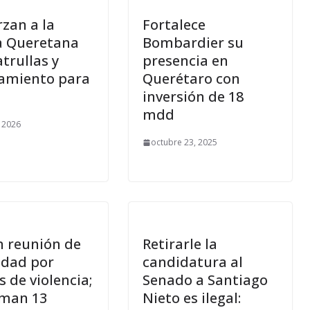
zan a la
Fortalece
ía Queretana
Bombardier su
trullas y
presencia en
amiento para
Querétaro con
inversión de 18
mdd
 2026
octubre 23, 2025
n reunión de
Retirarle la
idad por
candidatura al
 de violencia;
Senado a Santiago
rman 13
Nieto es ilegal: