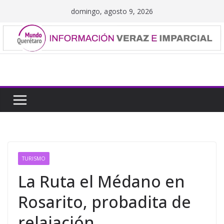
Saltar
domingo, agosto 9, 2026
al
contenido
TURISMO
La Ruta el Médano en
Rosarito, probadita de
relajación