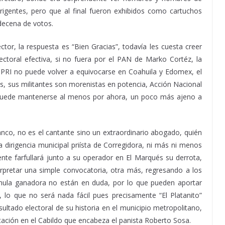
irigentes, pero que al final fueron exhibidos como cartuchos
decena de votos.
tor, la respuesta es “Bien Gracias”, todavía les cuesta creer
ectoral efectiva, si no fuera por el PAN de Marko Cortéz, la
 el PRI no puede volver a equivocarse en Coahuila y Edomex, el
, sus militantes son morenistas en potencia, Acción Nacional
, puede mantenerse al menos por ahora, un poco más ajeno a
anco, no es el cantante sino un extraordinario abogado, quién
a dirigencia municipal priísta de Corregidora, ni más ni menos
te farfullará junto a su operador en El Marqués su derrota,
pretar una simple convocatoria, otra más, regresando a los
fórmula ganadora no están en duda, por lo que pueden aportar
, lo que no será nada fácil pues precisamente “El Platanito”
esultado electoral de su historia en el municipio metropolitano,
ación en el Cabildo que encabeza el panista Roberto Sosa.