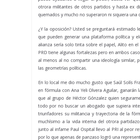
otrora militantes de otros partidos y hasta ex d
quemados y mucho no superaron ni siquiera una 
¿Y la oposición? Usted se preguntará estimado lec
que pueden generar una plataforma política y el
alianza sería solo tinta sobre el papel, Alito en
PRD tiene algunas fortalezas pero en ambos casos
al menos al no compartir una ideología similar
las geometrías políticas.
En lo local me dio mucho gusto que Saúl Solís Fr
en fórmula con Ana Yeli Olvera Aguilar, ganarán l
que al grupo de Héctor Gónzalez quien seguramen
todo por no buscar un abogado que supiera inter
triunfadores su militancia y trayectoria de la 
muchísimo a la vida interna del otrora partidazo
junto al infame Paul Ospital llevo al PRI al peor r
por lo que apenas de panzaso logró una represent