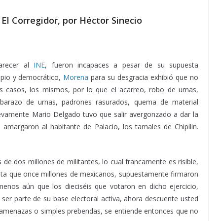
l Corregidor, por Héctor Sinecio
arecer al
INE
, fueron incapaces a pesar de su supuesta
mpio y democrático,
Morena
para su desgracia exhibió que no
s casos, los mismos, por lo que el acarreo, robo de urnas,
embarazo de urnas, padrones rasurados, quema de material
uevamente Mario Delgado tuvo que salir avergonzado a dar la
amargaron al habitante de Palacio, los tamales de Chipilin.
Siendo Morena, Siendo Morena
e dos millones de militantes, lo cual francamente es risible,
nta que once millones de mexicanos, supuestamente firmaron
enos aún que los dieciséis que votaron en dicho ejercicio,
 ser parte de su base electoral activa, ahora descuente usted
n, amenazas o simples prebendas, se entiende entonces que no