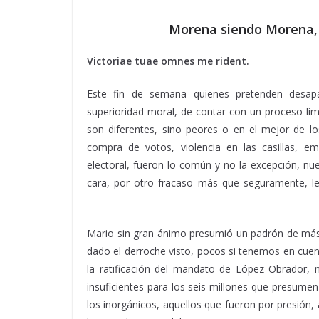
Morena siendo Morena, E
Victoriae tuae omnes me rident.
Este fin de semana quienes pretenden desap
superioridad moral, de contar con un proceso li
son diferentes, sino peores o en el mejor de lo
compra de votos, violencia en las casillas, 
electoral, fueron lo común y no la excepción, n
cara, por otro fracaso más que seguramente, le 
Siendo Morena, Siendo Morena, Siendo Morena, 
Mario sin gran ánimo presumió un padrón de más d
dado el derroche visto, pocos si tenemos en cue
la ratificación del mandato de López Obrador, m
insuficientes para los seis millones que presumen
los inorgánicos, aquellos que fueron por presió