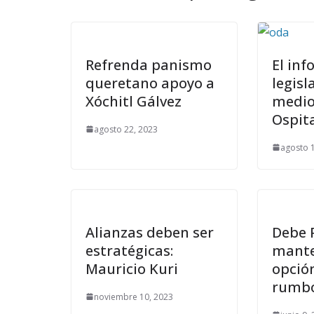
Refrenda panismo
El inf
queretano apoyo a
legisl
Xóchitl Gálvez
medio
Ospit
agosto 22, 2023
agosto 
Alianzas deben ser
Debe 
estratégicas:
mante
Mauricio Kuri
opció
rumbo 
noviembre 10, 2023