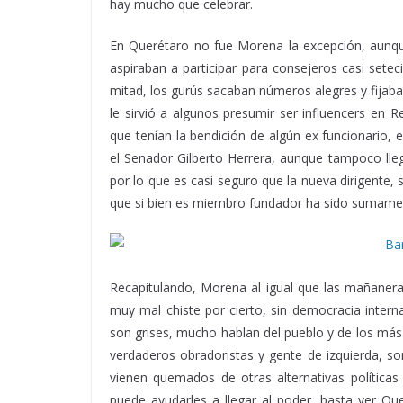
hay mucho que celebrar.
Siendo Morena, Siendo 
En Querétaro no fue Morena la excepción, aunqu
aspiraban a participar para consejeros casi setec
mitad, los gurús sacaban números alegres y fijaba
le sirvió a algunos presumir ser influencers en R
que tenían la bendición de algún ex funcionario, 
el Senador Gilberto Herrera, aunque tampoco lle
por lo que es casi seguro que la nueva dirigent
que si bien es miembro fundador ha sido sumament
Recapitulando, Morena al igual que las mañaneras
muy mal chiste por cierto, sin democracia interna 
son grises, mucho hablan del pueblo y de los más 
verdaderos obradoristas y gente de izquierda, s
vienen quemados de otras alternativas políticas
puede ayudarles a llegar al poder, basta ver Q