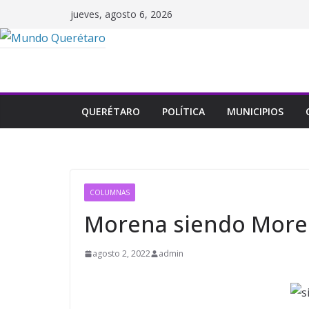
Saltar
jueves, agosto 6, 2026
al
contenido
QUERÉTARO
POLÍTICA
MUNICIPIOS
COLUMNAS
Morena siendo Mor
agosto 2, 2022
admin