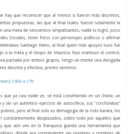
Morena, Siendo Morena, Siendo Morena
e hay que reconocer que al menos si fueron más discretos,
ientas propuestas, las que al final reales fueron solamente la
n una meta de seiscientos simpatizantes, nadie lo logró, poco
edes Sociales, tener fotos con personajes políticos o afirmar
entiéndase Santiago Nieto, al final quien más apoyos tuvo fue
gó a la meta y el Grupo de Mauricio Ruiz mantuvo el control,
e, sea pactada por ambos grupos, tengo un mente una Abogada
e discreta y efectiva, pronto veremos.
 que ya casi nadie ve, se está convirtiendo en un chiste, un
y sin un auténtico ejercicio de autocrítica, sus “corcholatas”
pobres, pero al final solo es demagogia de la más barata, los
on constantemente desplazados, sobre todo por aquellos que
 y que aún ven en la franquicia guinda una herramienta que
uerétaro, dónde era sorprendente ver nombres y nombres de