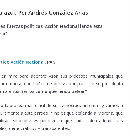
a azul, Por Andrés González Arias
as fuerzas políticas, Acción Nacional lanza esta
ia”.
rtido Acción Nacional
, PAN
.
bien mira para adentro –son sus procesos municipales que
ara afuera, con baños de pureza por parte de su presidenta
no a sus fierros como queriendo pelear”
.
 la prueba más difícil de su democracia interna –y vamos a
 duramente a este partido. Y no es que defienda a Morena, que
abrán, sino que es pertinencia que cada quien atienda sus
les, democráticos y transparentes.
política azul, política azul,
l, política azul, política azul