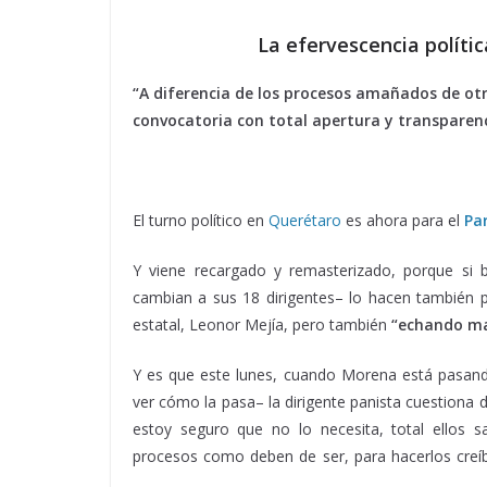
La efervescencia polític
“A diferencia de los procesos amañados de otr
convocatoria con total apertura y transparenc
El turno político en
Querétaro
es ahora para el
Pa
Y viene recargado y remasterizado, porque si 
cambian a sus 18 dirigentes– lo hacen también p
estatal, Leonor Mejía, pero también
“echando ma
Y es que este lunes, cuando Morena está pasando
ver cómo la pasa– la dirigente panista cuestiona
estoy seguro que no lo necesita, total ellos s
procesos como deben de ser, para hacerlos creíb
política azul, política azul, política azul, política azu