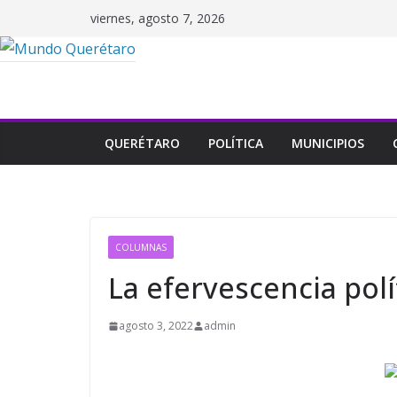
Saltar
viernes, agosto 7, 2026
al
contenido
QUERÉTARO
POLÍTICA
MUNICIPIOS
COLUMNAS
La efervescencia polí
agosto 3, 2022
admin