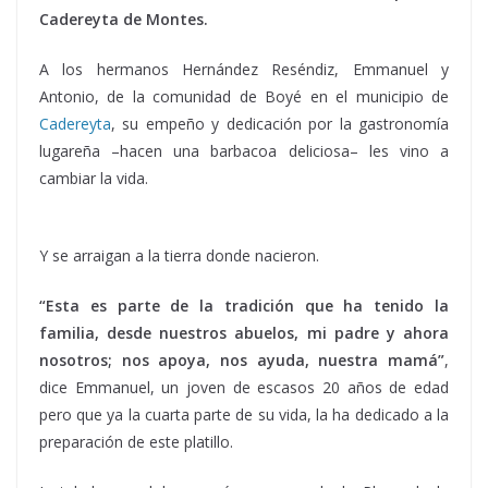
Cadereyta de Montes.
A los hermanos Hernández Reséndiz, Emmanuel y
Antonio, de la comunidad de Boyé en el municipio de
Cadereyta
, su empeño y dedicación por la gastronomía
lugareña –hacen una barbacoa deliciosa– les vino a
cambiar la vida.
me iré, me iré , me iré, me iré, me iré, me
iré, me iré, me iré, me iré, me iré
Y se arraigan a la tierra donde nacieron.
“Esta es parte de la tradición que ha tenido la
familia, desde nuestros abuelos, mi padre y ahora
nosotros; nos apoya, nos ayuda, nuestra mamá”
,
dice Emmanuel, un joven de escasos 20 años de edad
pero que ya la cuarta parte de su vida, la ha dedicado a la
preparación de este platillo.