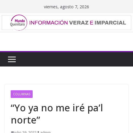
Saltar
viernes, agosto 7, 2026
al
contenido
COLUMNAS
“Yo ya no me iré pa’l
norte”
julio 29, 2022
admin