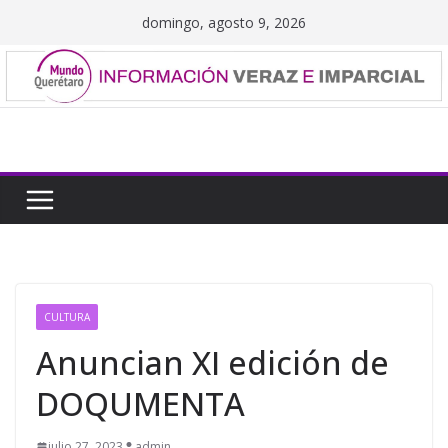
Saltar
domingo, agosto 9, 2026
al
contenido
CULTURA
Anuncian XI edición de
DOQUMENTA
julio 27, 2023
admin