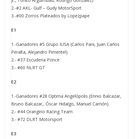
Jr., Toñito Arguimbau, Rodrigo González)
2.-#2 AKL- Gulf – Gudy MotorSport
3.-#00 Zorros Plateados by Lopezpape
E1
1.-Ganadores #5 Grupo IUSA (Carlos Pani, Juan Carlos
Peralta, Alejandro Pimentel)
2.- #37 Escuderia Ponce
3.- #60 NLRT GT
E2
1.-Ganadores #28 Optima Angelópolis (Ennio Balcazar,
Bruno Balcazar,. Óscar Hidalgo, Manuel Carrión)
2.- #44 Orangino Racing Team
3.- #72 DLRT Motorsport
E3