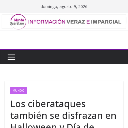
Saltar
domingo, agosto 9, 2026
al
contenido
MUNDO
Los ciberataques
también se disfrazan en
Halloween y Día de