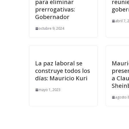
para eliminar
reunie
prerrogativas:
gober
Gobernador
abril 7,
octubre 9, 2024
La paz laboral se
Mauri
construye todos los
prese
días: Mauricio Kuri
a Cla
Shei
mayo 1, 2023
agosto 8