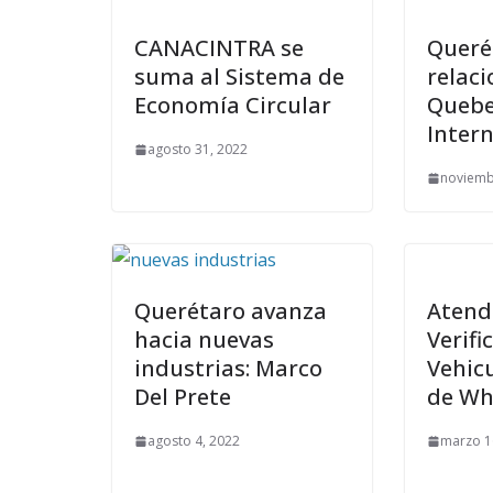
CANACINTRA se
Queré
suma al Sistema de
relaci
Economía Circular
Queb
Inter
agosto 31, 2022
noviemb
Querétaro avanza
Atend
hacia nuevas
Verifi
industrias: Marco
Vehicu
Del Prete
de Wh
agosto 4, 2022
marzo 1